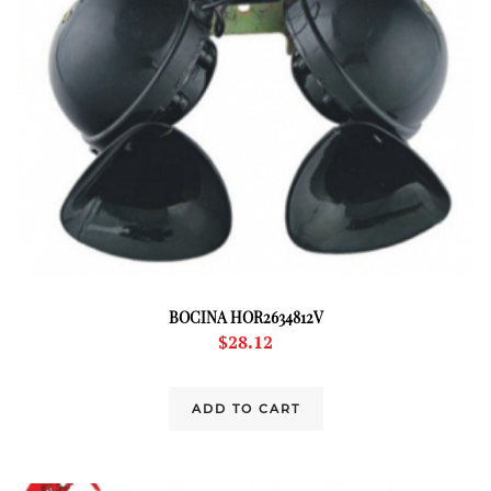
BOCINA HOR2634812V
$
28.12
ADD TO CART