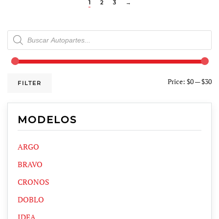
1
2
3
→
Products
search
Price:
$0
—
$30
FILTER
MODELOS
ARGO
BRAVO
CRONOS
DOBLO
IDEA