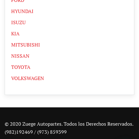
HYUNDAI
ISUZU
KIA
MITSUBISHI
NISSAN
TOYOTA
VOLKSWAGEN
© 2020 Zuege Autopartes. Todos los Derechos Reservados.
(982)192469 / (973) 859399