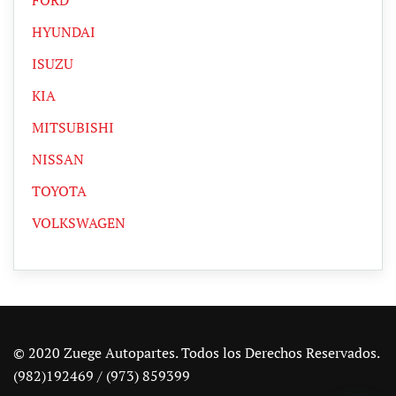
HYUNDAI
ISUZU
KIA
MITSUBISHI
NISSAN
TOYOTA
VOLKSWAGEN
© 2020 Zuege Autopartes. Todos los Derechos Reservados.
(982)192469 / (973) 859399