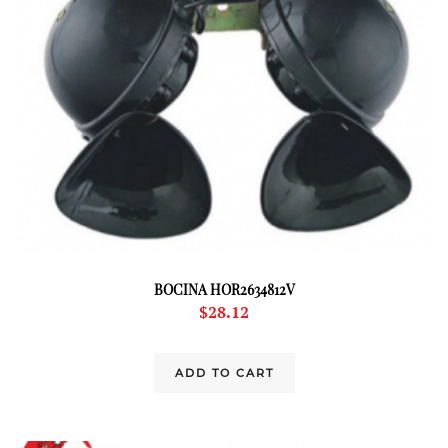
BOCINA HOR2634812V
$
28.12
ADD TO CART