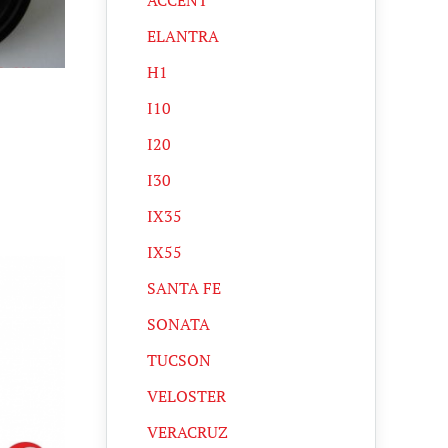
ACCENT
ELANTRA
H1
I10
I20
I30
IX35
IX55
SANTA FE
SONATA
TUCSON
VELOSTER
VERACRUZ