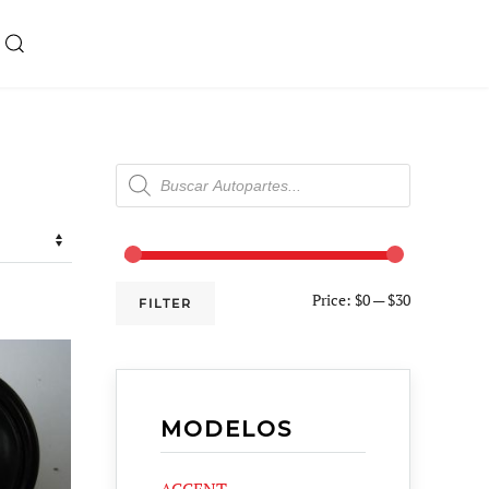
Products
search
Price:
$0
—
$30
FILTER
MODELOS