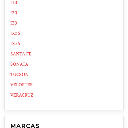
I10
I20
I30
IX35
IX55
SANTA FE
SONATA
TUCSON
VELOSTER
VERACRUZ
MARCAS