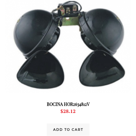
BOCINA HOR2634812V
$
28.12
ADD TO CART