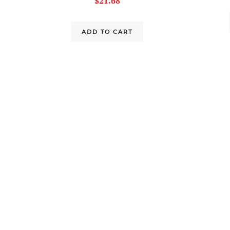
$
21.68
ADD TO CART