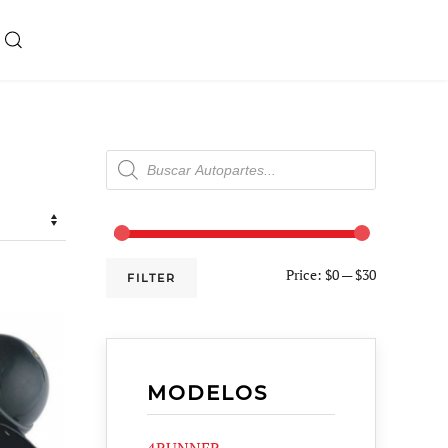
Products
search
Price:
$0
—
$30
FILTER
MODELOS