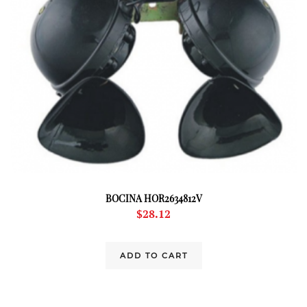
BOCINA HOR2634812V
$
28.12
ADD TO CART