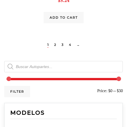
$
5.24
ADD TO CART
1
2
3
4
→
Products
search
Price:
$0
—
$30
FILTER
MODELOS