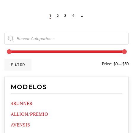
1
2
3
4
→
Products
search
Price:
$0
—
$30
FILTER
MODELOS
4RUNNER
ALLION/PREMIO
AVENSIS