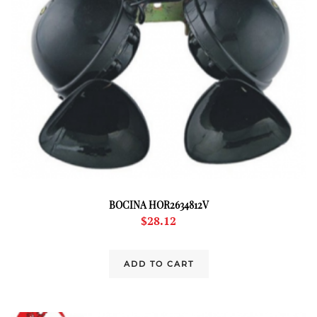
BOCINA HOR2634812V
$
28.12
ADD TO CART