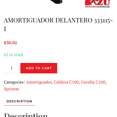
AMORTIGUADOR DELANTERO 333115-
I
$
30.02
63 in stock
AMORTIGUADOR
ADD TO CART
DELANTERO
333115-
Categories:
Amortiguador
,
Caldina C100
,
Corolla C100
,
I
Sprinter
quantity
DESCRIPTION
Description