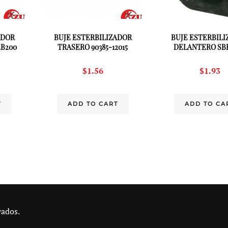
ADOR
BUJE ESTERBILIZADOR
BUJE ESTERBIL
2B200
TRASERO 90385-12015
DELANTERO SBR
$
1.56
$
1.93
T
ADD TO CART
ADD TO CA
vados.