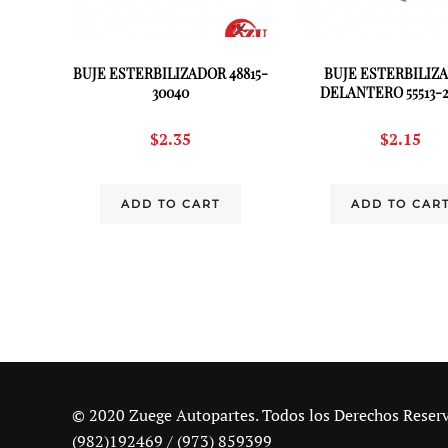
BUJE ESTERBILIZADOR 48815-
BUJE ESTERBILIZ
30040
DELANTERO 55513-
$
2.35
$
2.15
ADD TO CART
ADD TO CAR
© 2020 Zuege Autopartes. Todos los Derechos Reser
(982)192469 / (973) 859399