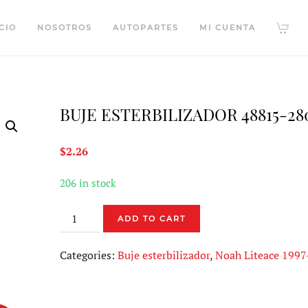
CIO
NOSOTROS
AUTOPARTES
MI CUENTA
BUJE ESTERBILIZADOR 48815-28
$
2.26
206 in stock
BUJE
ADD TO CART
ESTERBILIZADOR
48815-
Categories:
Buje esterbilizador
,
Noah Liteace 199
28090
quantity