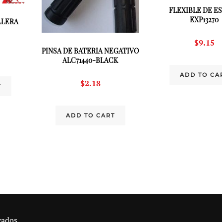
FLEXIBLE DE E
EXP13270
LLERA
$
9.15
PINSA DE BATERIA NEGATIVO
ALC71440-BLACK
ADD TO CA
$
2.18
T
ADD TO CART
vados.