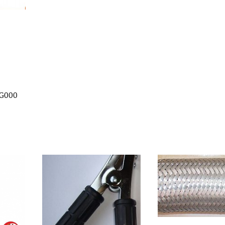
quantity
G000