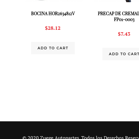
BOCINA HOR2634812V
PRECAP DE CREMA
FP01-0003
$
28.12
$
7.43
ADD TO CART
ADD TO CAR
© 2020 Zuege Autopartes. Todos los Derechos Reser