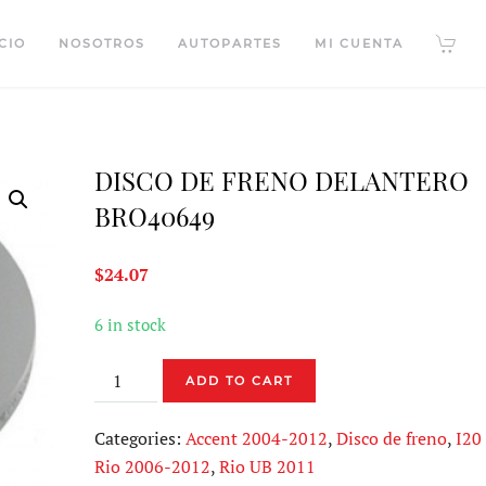
CIO
NOSOTROS
AUTOPARTES
MI CUENTA
DISCO DE FRENO DELANTERO
BRO40649
$
24.07
6 in stock
DISCO
ADD TO CART
DE
FRENO
Categories:
Accent 2004-2012
,
Disco de freno
,
I20
DELANTERO
Rio 2006-2012
,
Rio UB 2011
BRO40649