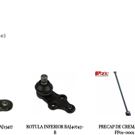
465
J13457
ROTULA INFERIOR BAJ40743-
PRECAP DE CREM
B
FP01-0001