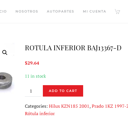
CIO
NOSOTROS
AUTOPARTES
MI CUENTA
ROTULA INFERIOR BAJ13367-D
$
29.64
11 in stock
ROTULA
ADD TO CART
INFERIOR
BAJ13367-
Categories:
Hilux KZN185 2001
,
Prado 1KZ 1997-
D
Rótula inferior
quantity