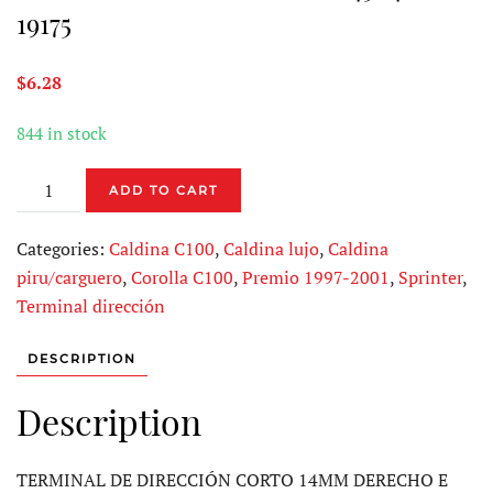
19175
$
6.28
844 in stock
TERMINAL
ADD TO CART
DE
DIRECCION
Categories:
Caldina C100
,
Caldina lujo
,
Caldina
45046-
piru/carguero
,
Corolla C100
,
Premio 1997-2001
,
Sprinter
,
19175
Terminal dirección
quantity
DESCRIPTION
Description
TERMINAL DE DIRECCIÓN CORTO 14MM DERECHO E