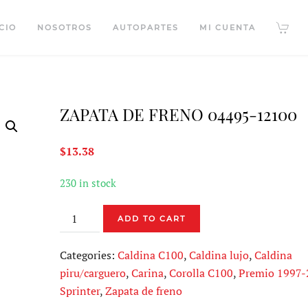
CIO
NOSOTROS
AUTOPARTES
MI CUENTA
ZAPATA DE FRENO 04495-12100
$
13.38
230 in stock
ZAPATA
ADD TO CART
DE
FRENO
Categories:
Caldina C100
,
Caldina lujo
,
Caldina
04495-
piru/carguero
,
Carina
,
Corolla C100
,
Premio 1997-
12100
Sprinter
,
Zapata de freno
quantity