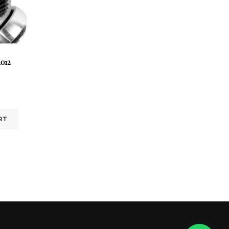
012
RT