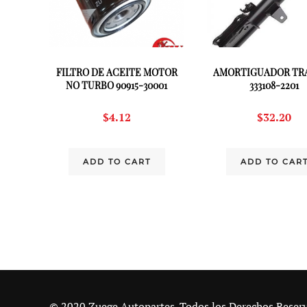
FILTRO DE ACEITE MOTOR
AMORTIGUADOR TR
NO TURBO 90915-30001
333108-2201
$
4.12
$
32.20
ADD TO CART
ADD TO CAR
© 2020 Zuege Autopartes. Todos los Derechos Reser