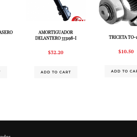
ASERO
AMORTIGUADOR
TRICETA TO-1
DELANTERO 333198-I
$
10.50
$
32.20
ADD TO CA
T
ADD TO CART
vados.