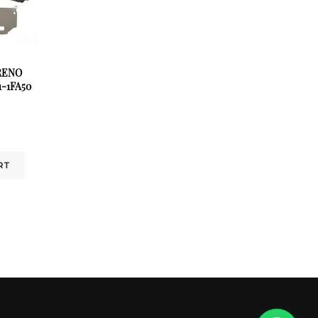
RENO
-1FA50
RT