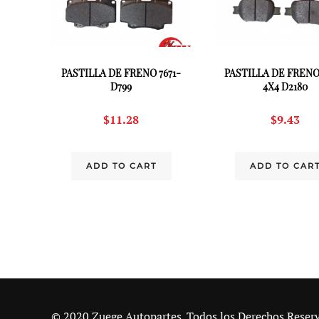
PASTILLA DE FRENO 7671-
PASTILLA DE FRENO
D799
4X4 D2180
$
11.28
$
9.43
ADD TO CART
ADD TO CAR
© 2020 Zuege Autopartes. Todos los Derechos Reser