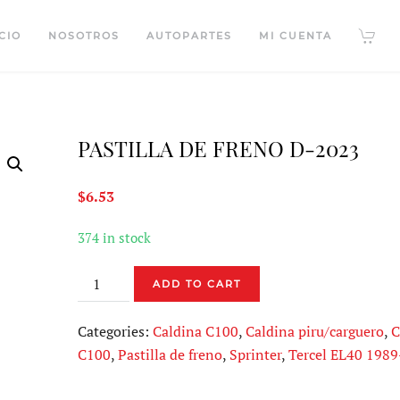
CIO
NOSOTROS
AUTOPARTES
MI CUENTA
PASTILLA DE FRENO D-2023
$
6.53
374 in stock
PASTILLA
ADD TO CART
DE
FRENO
Categories:
Caldina C100
,
Caldina piru/carguero
,
C
D-
C100
,
Pastilla de freno
,
Sprinter
,
Tercel EL40 198
2023
quantity