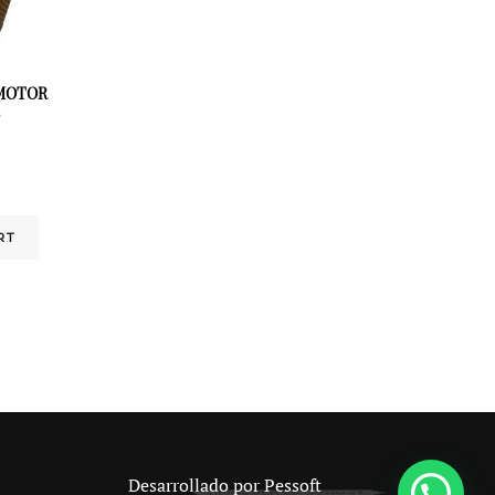
 MOTOR
RT
Desarrollado por
Pessoft
¿Necesitas ayuda?