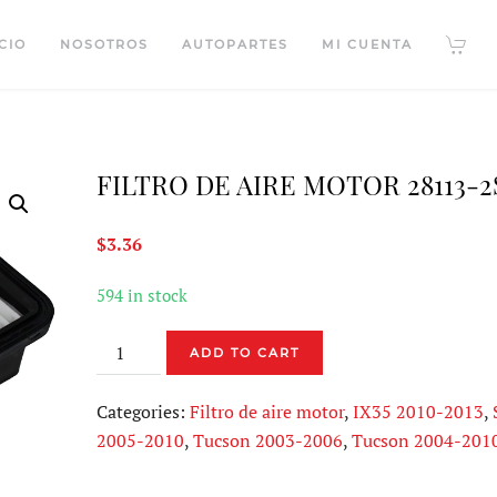
CIO
NOSOTROS
AUTOPARTES
MI CUENTA
FILTRO DE AIRE MOTOR 28113-2
$
3.36
594 in stock
FILTRO
ADD TO CART
DE
AIRE
Categories:
Filtro de aire motor
,
IX35 2010-2013
,
MOTOR
2005-2010
,
Tucson 2003-2006
,
Tucson 2004-201
28113-
2S000