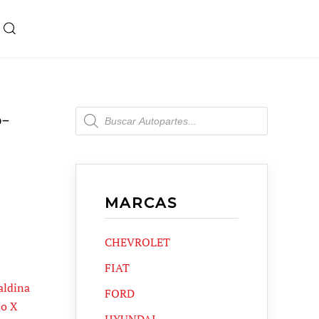
Products
6-
search
MARCAS
CHEVROLET
FIAT
aldina
FORD
o X