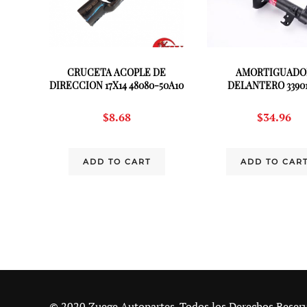
CRUCETA ACOPLE DE
AMORTIGUADO
DIRECCION 17X14 48080-50A10
DELANTERO 33901
$
8.68
$
34.96
ADD TO CART
ADD TO CAR
© 2020 Zuege Autopartes. Todos los Derechos Reser