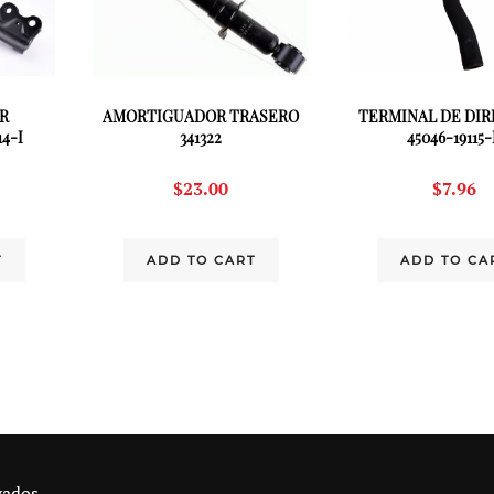
R
AMORTIGUADOR TRASERO
TERMINAL DE DI
4-I
341322
45046-19115
$
23.00
$
7.96
T
ADD TO CART
ADD TO CA
vados.