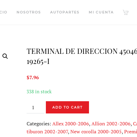
CIO
NOSOTROS
AUTOPARTES
MI CUENTA
TERMINAL DE DIRECCION 4504
19265-I
$
7.96
338 in stock
TERMINAL
ADD TO CART
DE
DIRECCION
Categories:
Allex 2000-2006
,
Allion 2002-2006
,
C
45046-
tiburon 2002-2007
,
New corolla 2000-2005
,
Premi
19265-