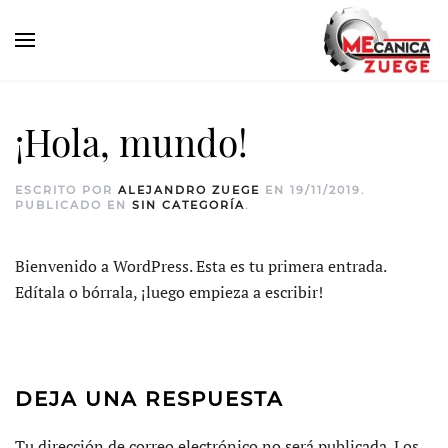
¡Hola, mundo!
ESCRITO POR
ALEJANDRO ZUEGE
EN
19/11/2019
.
PUBLICADO EN
SIN CATEGORÍA
.
Bienvenido a WordPress. Esta es tu primera entrada.
Edítala o bórrala, ¡luego empieza a escribir!
DEJA UNA RESPUESTA
Tu dirección de correo electrónico no será publicada. Los