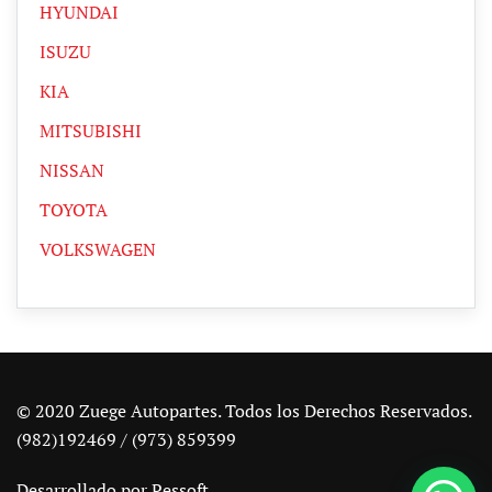
HYUNDAI
ISUZU
KIA
MITSUBISHI
NISSAN
TOYOTA
VOLKSWAGEN
© 2020 Zuege Autopartes. Todos los Derechos Reservados.
(982)192469 / (973) 859399
Desarrollado por
Pessoft