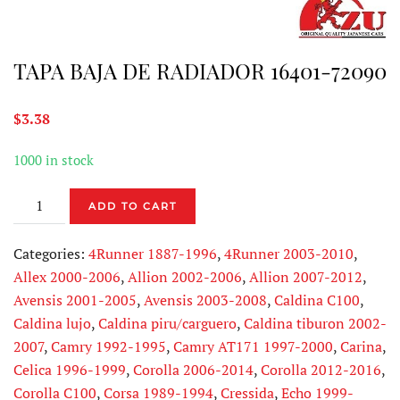
TAPA BAJA DE RADIADOR 16401-72090
$
3.38
1000 in stock
TAPA
ADD TO CART
BAJA
DE
Categories:
4Runner 1887-1996
,
4Runner 2003-2010
,
RADIADOR
Allex 2000-2006
,
Allion 2002-2006
,
Allion 2007-2012
,
16401-
Avensis 2001-2005
,
Avensis 2003-2008
,
Caldina C100
,
72090
Caldina lujo
,
Caldina piru/carguero
,
Caldina tiburon 2002-
quantity
2007
,
Camry 1992-1995
,
Camry AT171 1997-2000
,
Carina
,
Celica 1996-1999
,
Corolla 2006-2014
,
Corolla 2012-2016
,
Corolla C100
,
Corsa 1989-1994
,
Cressida
,
Echo 1999-