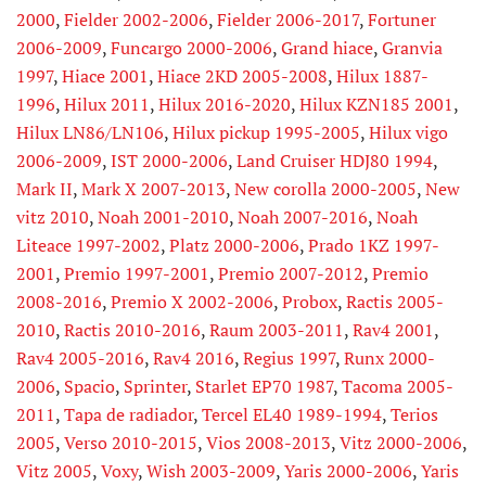
2000
,
Fielder 2002-2006
,
Fielder 2006-2017
,
Fortuner
2006-2009
,
Funcargo 2000-2006
,
Grand hiace
,
Granvia
1997
,
Hiace 2001
,
Hiace 2KD 2005-2008
,
Hilux 1887-
1996
,
Hilux 2011
,
Hilux 2016-2020
,
Hilux KZN185 2001
,
Hilux LN86/LN106
,
Hilux pickup 1995-2005
,
Hilux vigo
2006-2009
,
IST 2000-2006
,
Land Cruiser HDJ80 1994
,
Mark II
,
Mark X 2007-2013
,
New corolla 2000-2005
,
New
vitz 2010
,
Noah 2001-2010
,
Noah 2007-2016
,
Noah
Liteace 1997-2002
,
Platz 2000-2006
,
Prado 1KZ 1997-
2001
,
Premio 1997-2001
,
Premio 2007-2012
,
Premio
2008-2016
,
Premio X 2002-2006
,
Probox
,
Ractis 2005-
2010
,
Ractis 2010-2016
,
Raum 2003-2011
,
Rav4 2001
,
Rav4 2005-2016
,
Rav4 2016
,
Regius 1997
,
Runx 2000-
2006
,
Spacio
,
Sprinter
,
Starlet EP70 1987
,
Tacoma 2005-
2011
,
Tapa de radiador
,
Tercel EL40 1989-1994
,
Terios
2005
,
Verso 2010-2015
,
Vios 2008-2013
,
Vitz 2000-2006
,
Vitz 2005
,
Voxy
,
Wish 2003-2009
,
Yaris 2000-2006
,
Yaris