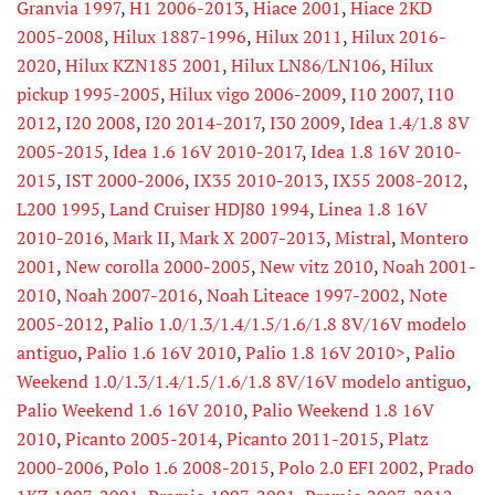
Granvia 1997
,
H1 2006-2013
,
Hiace 2001
,
Hiace 2KD
2005-2008
,
Hilux 1887-1996
,
Hilux 2011
,
Hilux 2016-
2020
,
Hilux KZN185 2001
,
Hilux LN86/LN106
,
Hilux
pickup 1995-2005
,
Hilux vigo 2006-2009
,
I10 2007
,
I10
2012
,
I20 2008
,
I20 2014-2017
,
I30 2009
,
Idea 1.4/1.8 8V
2005-2015
,
Idea 1.6 16V 2010-2017
,
Idea 1.8 16V 2010-
2015
,
IST 2000-2006
,
IX35 2010-2013
,
IX55 2008-2012
,
L200 1995
,
Land Cruiser HDJ80 1994
,
Linea 1.8 16V
2010-2016
,
Mark II
,
Mark X 2007-2013
,
Mistral
,
Montero
2001
,
New corolla 2000-2005
,
New vitz 2010
,
Noah 2001-
2010
,
Noah 2007-2016
,
Noah Liteace 1997-2002
,
Note
2005-2012
,
Palio 1.0/1.3/1.4/1.5/1.6/1.8 8V/16V modelo
antiguo
,
Palio 1.6 16V 2010
,
Palio 1.8 16V 2010>
,
Palio
Weekend 1.0/1.3/1.4/1.5/1.6/1.8 8V/16V modelo antiguo
,
Palio Weekend 1.6 16V 2010
,
Palio Weekend 1.8 16V
2010
,
Picanto 2005-2014
,
Picanto 2011-2015
,
Platz
2000-2006
,
Polo 1.6 2008-2015
,
Polo 2.0 EFI 2002
,
Prado