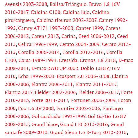
Avensis 2003-2008
,
Baliza/Triángulo
,
Bravo 1.8 16V
2010-2017
,
Caldina C100
,
Caldina lujo
,
Caldina
piru/carguero
,
Caldina tiburon 2002-2007
,
Camry 1992-
1995
,
Camry AT171 1997-2000
,
Canter 1999
,
Carens
2006-2012
,
Carens 2013
,
Carina
,
Ceed 2006-2012
,
Ceed
2013
,
Celica 1996-1999
,
Cerato 2004-2009
,
Cerato 2013-
2015
,
Corolla 2006-2014
,
Corolla 2012-2016
,
Corolla
C100
,
Corsa 1989-1994
,
Cressida
,
Cronos 1.8 2018
,
D-max
2008-2011
,
D-max 2WD UP 2002
,
Doblo 1.8 8V/16V
2010
,
Echo 1999-2000
,
Ecosport 2.0 2006-2008
,
Elantra
2000-2006
,
Elantra 2006-2011
,
Elantra 2011-2017
,
Elantra 2017
,
Fielder 2002-2006
,
Fielder 2006-2017
,
Forte
2010-2013
,
Forte 2014-2017
,
Fortuner 2006-2009
,
Foton
2000
,
Fox 1.6 8V 2008
,
Frontier 2002-2006
,
Funcargo
2000-2006
,
Gol cuadrado 1992-1997
,
Gol G5/G6 1.6 8V
2008-2015
,
Grand hiace
,
Grand I10 2013-2016
,
Grand
santa fe 2009-2013
,
Grand Siena 1.6 E-Torq 2012-2016
,