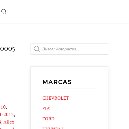
Products
0005
search
MARCAS
CHEVROLET
010
,
FIAT
4-2012
,
FORD
4
,
Allex