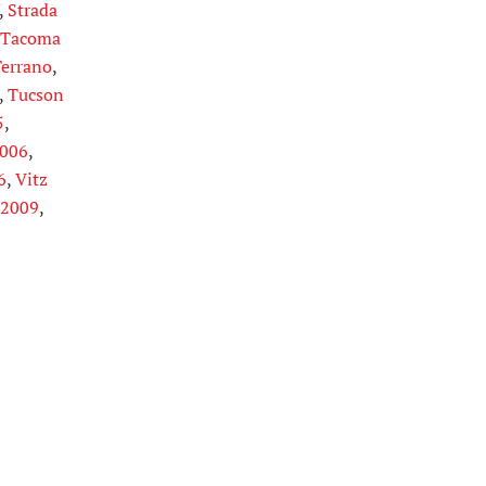
,
Strada
Tacoma
errano
,
,
Tucson
5
,
2006
,
6
,
Vitz
-2009
,