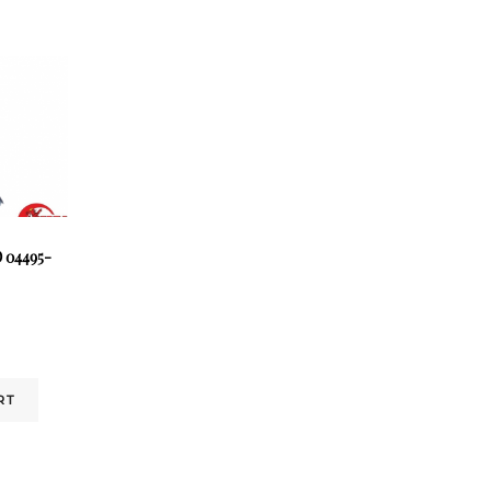
 04495-
RT