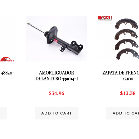
48820-
AMORTIGUADOR
ZAPATA DE FRENO
DELANTERO 339014-I
12100
$
34.96
$
13.38
T
ADD TO CART
ADD TO CA