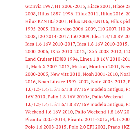
Granvia 1997
,
H1 2006-2013
,
Hiace 2001
,
Hiace 2
2008
,
Hilux 1887-1996
,
Hilux 2011
,
Hilux 2016-2
Hilux KZN185 2001
,
Hilux LN86/LN106
,
Hilux pi
1995-2005
,
Hilux vigo 2006-2009
,
I10 2007
,
I10 2
2008
,
I20 2014-2017
,
I30 2009
,
Idea 1.4/1.8 8V 2
Idea 1.6 16V 2010-2017
,
Idea 1.8 16V 2010-2015
,
2000-2006
,
IX35 2010-2013
,
IX55 2008-2012
,
L2
Land Cruiser HDJ80 1994
,
Linea 1.8 16V 2010-20
II
,
Mark X 2007-2013
,
Mistral
,
Montero 2001
,
New 
2000-2005
,
New vitz 2010
,
Noah 2001-2010
,
Noah
2016
,
Noah Liteace 1997-2002
,
Note 2005-2012
,
P
1.0/1.3/1.4/1.5/1.6/1.8 8V/16V modelo antiguo
,
Pa
16V 2010
,
Palio 1.8 16V 2010>
,
Palio Weekend
1.0/1.3/1.4/1.5/1.6/1.8 8V/16V modelo antiguo
,
Pa
Weekend 1.6 16V 2010
,
Palio Weekend 1.8 16V 2
Picanto 2005-2014
,
Picanto 2011-2015
,
Platz 20
Polo 1.6 2008-2015
,
Polo 2.0 EFI 2002
,
Prado 1KZ