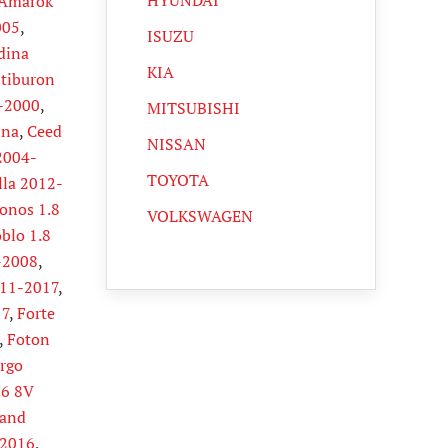
HYUNDAI
Amarok
005
,
ISUZU
dina
KIA
 tiburon
-2000
,
MITSUBISHI
ina
,
Ceed
NISSAN
2004-
TOYOTA
lla 2012-
onos 1.8
VOLKSWAGEN
blo 1.8
-2008
,
011-2017
,
17
,
Forte
,
Foton
rgo
.6 8V
and
-2016
,