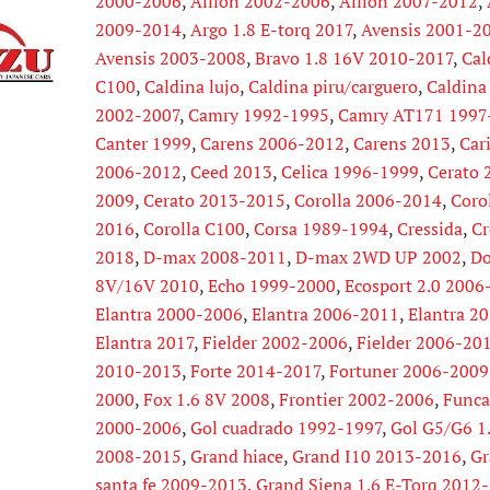
2000-2006
,
Allion 2002-2006
,
Allion 2007-2012
,
2009-2014
,
Argo 1.8 E-torq 2017
,
Avensis 2001-2
Avensis 2003-2008
,
Bravo 1.8 16V 2010-2017
,
Cal
C100
,
Caldina lujo
,
Caldina piru/carguero
,
Caldina
2002-2007
,
Camry 1992-1995
,
Camry AT171 1997
Canter 1999
,
Carens 2006-2012
,
Carens 2013
,
Car
2006-2012
,
Ceed 2013
,
Celica 1996-1999
,
Cerato 
2009
,
Cerato 2013-2015
,
Corolla 2006-2014
,
Coro
2016
,
Corolla C100
,
Corsa 1989-1994
,
Cressida
,
Cr
2018
,
D-max 2008-2011
,
D-max 2WD UP 2002
,
Do
8V/16V 2010
,
Echo 1999-2000
,
Ecosport 2.0 2006
Elantra 2000-2006
,
Elantra 2006-2011
,
Elantra 2
Elantra 2017
,
Fielder 2002-2006
,
Fielder 2006-20
2010-2013
,
Forte 2014-2017
,
Fortuner 2006-2009
2000
,
Fox 1.6 8V 2008
,
Frontier 2002-2006
,
Funca
2000-2006
,
Gol cuadrado 1992-1997
,
Gol G5/G6 1
2008-2015
,
Grand hiace
,
Grand I10 2013-2016
,
Gr
santa fe 2009-2013
,
Grand Siena 1.6 E-Torq 2012