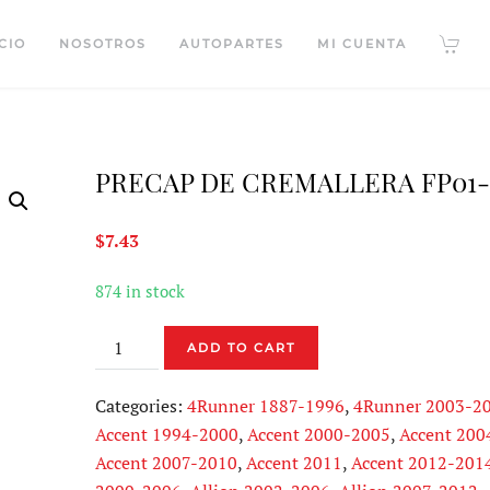
CIO
NOSOTROS
AUTOPARTES
MI CUENTA
PRECAP DE CREMALLERA FP01-
$
7.43
874 in stock
PRECAP
ADD TO CART
DE
CREMALLERA
Categories:
4Runner 1887-1996
,
4Runner 2003-2
FP01-
Accent 1994-2000
,
Accent 2000-2005
,
Accent 200
0005
Accent 2007-2010
,
Accent 2011
,
Accent 2012-201
quantity