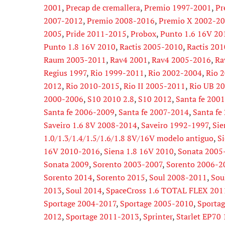
2001
,
Precap de cremallera
,
Premio 1997-2001
,
Pr
2007-2012
,
Premio 2008-2016
,
Premio X 2002-2
2005
,
Pride 2011-2015
,
Probox
,
Punto 1.6 16V 2
Punto 1.8 16V 2010
,
Ractis 2005-2010
,
Ractis 20
Raum 2003-2011
,
Rav4 2001
,
Rav4 2005-2016
,
Ra
Regius 1997
,
Rio 1999-2011
,
Rio 2002-2004
,
Rio 
2012
,
Rio 2010-2015
,
Rio II 2005-2011
,
Rio UB 2
2000-2006
,
S10 2010 2.8
,
S10 2012
,
Santa fe 200
Santa fe 2006-2009
,
Santa fe 2007-2014
,
Santa fe
Saveiro 1.6 8V 2008-2014
,
Saveiro 1992-1997
,
Sie
1.0/1.3/1.4/1.5/1.6/1.8 8V/16V modelo antiguo
,
Si
16V 2010-2016
,
Siena 1.8 16V 2010
,
Sonata 2005
Sonata 2009
,
Sorento 2003-2007
,
Sorento 2006-2
Sorento 2014
,
Sorento 2015
,
Soul 2008-2011
,
Sou
2013
,
Soul 2014
,
SpaceCross 1.6 TOTAL FLEX 201
Sportage 2004-2017
,
Sportage 2005-2010
,
Sportag
2012
,
Sportage 2011-2013
,
Sprinter
,
Starlet EP70 