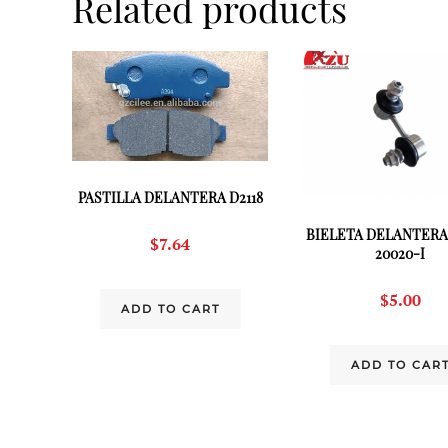
Related products
PASTILLA DELANTERA D2118
BIELETA DELANTERA 
$
7.64
20020-I
$
5.00
ADD TO CART
ADD TO CAR