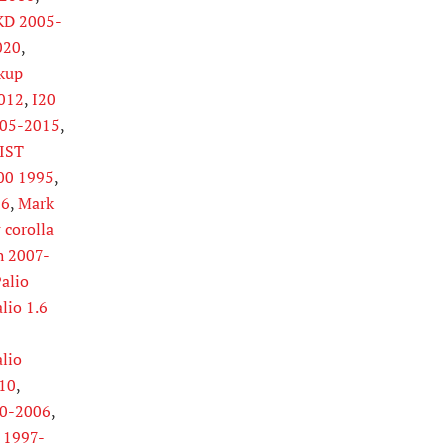
KD 2005-
020
,
ckup
012
,
I20
005-2015
,
IST
00 1995
,
16
,
Mark
corolla
 2007-
alio
lio 1.6
lio
010
,
00-2006
,
 1997-